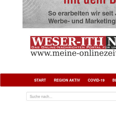
START
REGION AKTIV
COVID-19
B
Politik