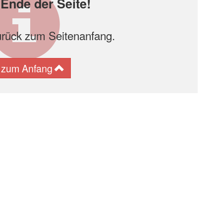
Ende der Seite!
urück zum Seitenanfang.
 zum Anfang