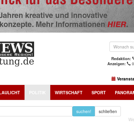
Redaktion:
Anzeigen:
0
Veranst
LAULICHT
POLITIK
WIRTSCHAFT
SPORT
PANORA
suchen!
schließen
We