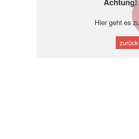
Achtung! 
Hier geht es z
zurück