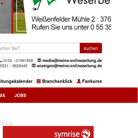
0152 - 01991958
media@meine-onlinezeitung.de
5531 - 9826445
anzeigen@meine-onlinezeitung.de
altungskalender
Branchenklick
Fankurve
MA
JOBS
rbung