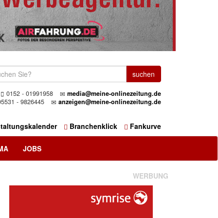
0152 - 01991958
media@meine-onlinezeitung.de
5531 - 9826445
anzeigen@meine-onlinezeitung.de
taltungskalender
Branchenklick
Fankurve
MA
JOBS
WERBUNG