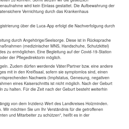
enaufnahme wird kein Einlass gestattet. Die Aufbewahrung der
 datensichere Vernichtung durch das Krankenhaus
strierung über die Luca-App erfolgt die Nachverfolgung durch
itung durch Angehörige/Seelsorge. Diese ist in Rücksprache
emaßnahmen (medizinischer MNS, Handschuhe, Schutzkittel)
des zu ermöglichen. Eine Begleitung auf der Covid-19-Station
oder der Pflegedirektorin möglich.
Regeln. Zudem dürfen werdende Väter/Partner bzw. eine andere
 mit in den Kreißsaal, sofern sie symptomlos sind, einen
entsprechenden Nachweis (Impfstatus, Genesung, negativen
ahmen eines Kaiserschnitts ist nicht möglich. Nach der Geburt
 zu halten. Für die Zeit nach der Geburt besteht weiterhin
bhängig von dem Inzidenz-Wert des Landkreises Holzminden.
Wir möchten Sie um Ihr Verständnis für die getroffenen
nten und Mitarbeiter zu schützen", heißt es in der