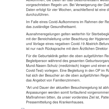
vorgeschrieben Regeln um. Bei Verweigerung der Dat
Daten erfolgt für vier Wochen, anschließend ist eine
durchzuführen.
Im Falle eines Covid-Aufkommens im Rahmen der Regi
das zuständige Gesundheitsamt.
Ausnahmeregelungen gelten weiterhin für Sterbebegle
mit der Bereichsleitung unter Beachtung der Hygien
und Vorlage eines negativen Covid-19 Abstrich-Befun
ist nur nach Rücksprache mit dem Ärztlichen Direktor 
Für die Geburtsklinik gelten die oben aufgeführten 
Begleitperson während des gesamten Geburtsvorganges
Mund-Nasen-Schutz (medizinisch) tragen und einen 
Covid-Test) vorlegen. Eine Begleitung in den OP im R
hat sich der Besucher an die oben aufgeführten Regeln
das Angebot von Familienzimmern.
"Art und Dauer der aktuellen Besuchsregelung ist a
Anpassungen werden somit fortlaufend vorgenommen. 
Maßnahmen bitten, da unser vorderstes Ziel ist, Patie
Pressemitteilung des Krankenhauses.