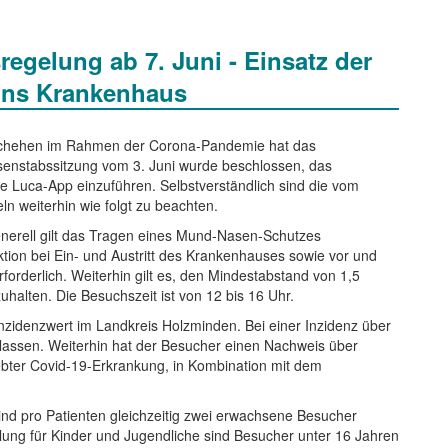
egelung ab 7. Juni - Einsatz der
 ins Krankenhaus
eschehen im Rahmen der Corona-Pandemie hat das
nstabssitzung vom 3. Juni wurde beschlossen, das
e Luca-App einzuführen. Selbstverständlich sind die vom
n weiterhin wie folgt zu beachten.
enerell gilt das Tragen eines Mund-Nasen-Schutzes
tion bei Ein- und Austritt des Krankenhauses sowie vor und
orderlich. Weiterhin gilt es, den Mindestabstand von 1,5
halten. Die Besuchszeit ist von 12 bis 16 Uhr.
nzidenzwert im Landkreis Holzminden. Bei einer Inzidenz über
gelassen. Weiterhin hat der Besucher einen Nachweis über
ebter Covid-19-Erkrankung, in Kombination mit dem
sind pro Patienten gleichzeitig zwei erwachsene Besucher
lung für Kinder und Jugendliche sind Besucher unter 16 Jahren