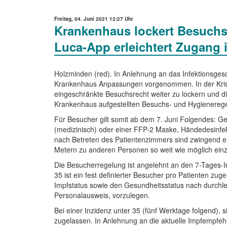
Freitag, 04. Juni 2021 12:27 Uhr
Krankenhaus lockert Besuchsr
Luca-App erleichtert Zugang
Holzminden (red). In Anlehnung an das Infektionsg
Krankenhaus Anpassungen vorgenommen. In der Krise
eingeschränkte Besuchsrecht weiter zu lockern und di
Krankenhaus aufgestellten Besuchs- und Hygieneregel
Für Besucher gilt somit ab dem 7. Juni Folgendes: G
(medizinisch) oder einer FFP-2 Maske, Händedesinfek
nach Betreten des Patientenzimmers sind zwingend erf
Metern zu anderen Personen so weit wie möglich einzu
Die Besucherregelung ist angelehnt an den 7-Tages-I
35 ist ein fest definierter Besucher pro Patienten zu
Impfstatus sowie den Gesundheitsstatus nach durchl
Personalausweis, vorzulegen.
Bei einer Inzidenz unter 35 (fünf Werktage folgend), 
zugelassen. In Anlehnung an die aktuelle Impfempfeh