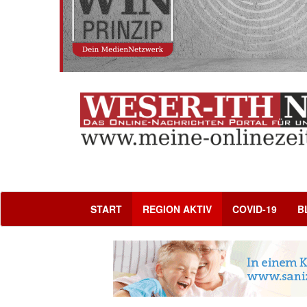
START
REGION AKTIV
COVID-19
B