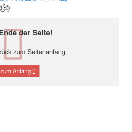
Ende der Seite!
urück zum Seitenanfang.
 zum Anfang