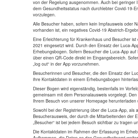
von der Regelung ausgenommen. Auch bei geringer In
dem Gesundheitsstatus nach durchlebter Covid-19-Er
vorzulegen.
Alle Besucher haben, sofern kein Impfausweis oder N
vorhanden ist, ein negatives Covid-19 Abstrich-Ergebn
Eine Erleichterung für Krankenhaus und Besucher ist 
2021 eingesetzt wird. Durch den Einsatz der Luca-App
Erhebungsbogen. Sofern Besucher die Luca-App auf Ih
über einen QR-Code direkt im Eingangsbereich. Sofern
„log out“ in der App vorzunehmen.
Besucherinnen und Besucher, die den Einsatz der Luc
ihre Kontaktdaten in einem Erhebungsbogen hinterla
Dieser Bogen wird eigenständig, bestenfalls im Vorf
gemeinsam mit dem Personalausweis vorgelegt. Den E
Ihrem Besuch von unserer Homepage herunterladen 
Sowohl bei der Registrierung über die Luca-App, als
Besucherausweis, der durch die Mitarbeitenden der E
„Besucher“ ist bei jedem Besuch sichtbar zu tragen
Die Kontaktdaten im Rahmen der Erfassung im Erhebu
Aufkommen, die Daten an das Gesundheitsamt weiterle