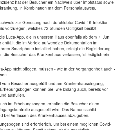
zidenz hat der Besucher ein Nachweis über Impfstatus sowie
krankung, in Kombination mit dem Personalausweis,
achweis zur Genesung nach durchlebter Covid-19-Infektion
is vorzulegen, welches 72 Stunden Gültigkeit besitzt.
die Luca-App, die in unserem Haus ebenfalls ab dem 7. Juni
 entfällt die im Vorfeld aufwendige Dokumentation im
rem Smartphone installiert haben, erfolgt die Registrierung
 die Besucher das Krankenhaus verlassen, ist lediglich ein
a-App nicht pflegen, müssen - wie in der Vergangenheit auch -
ssen.
eld vom Besucher ausgefüllt und am Krankenhauseingang,
rhebungsbogen können Sie, wie bislang auch, bereits vor
und ausfüllen.
 auch im Erhebungsbogen, erhalten die Besucher einen
ingangskontrolle ausgestellt wird. Das Namensschild
 und bei Verlassen des Krankenhauses abzugeben.
ngsbogen sind erforderlich, um bei einem möglichen Covid-
iten zu können. Somit setzen wir die gesetzlich