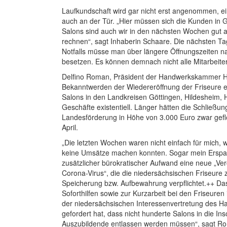
Laufkundschaft wird gar nicht erst angenommen, ein
auch an der Tür. „Hier müssen sich die Kunden in Ge
Salons sind auch wir in den nächsten Wochen gut
rechnen“, sagt Inhaberin Schaare. Die nächsten Ta
Notfalls müsse man über längere Öffnungszeiten n
besetzen. Es können demnach nicht alle Mitarbeite
Delfino Roman, Präsident der Handwerkskammer Hi
Bekanntwerden der Wiedereröffnung der Friseure e
Salons in den Landkreisen Göttingen, Hildesheim,
Geschäfte existentiell. Länger hätten die Schließu
Landesförderung in Höhe von 3.000 Euro zwar gefl
April.
„Die letzten Wochen waren nicht einfach für mich
keine Umsätze machen konnten. Sogar mein Erspar
zusätzlicher bürokratischer Aufwand eine neue „V
Corona-Virus“, die die niedersächsischen Friseure 
Speicherung bzw. Aufbewahrung verpflichtet.++ 
Soforthilfen sowie zur Kurzarbeit bei den Friseuren
der niedersächsischen Interessenvertretung des H
gefordert hat, dass nicht hunderte Salons in die I
Auszubildende entlassen werden müssen“, sagt R