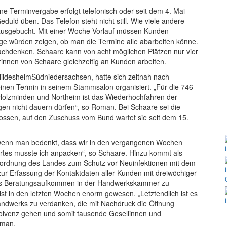
e Terminvergabe erfolgt telefonisch oder seit dem 4. Mai
duld üben. Das Telefon steht nicht still. Wie viele andere
 ausgebucht. Mit einer Woche Vorlauf müssen Kunden
ge würden zeigen, ob man die Termine alle abarbeiten könne.
achdenken. Schaare kann von acht möglichen Plätzen nur vier
rinnen von Schaare gleichzeitig an Kunden arbeiten.
ldesheimSüdniedersachsen, hatte sich zeitnah nach
inen Termin in seinem Stammsalon organisiert. „Für die 746
 Holzminden und Northeim ist das Wiederhochfahren der
ngen nicht dauern dürfen“, so Roman. Bei Schaare sei die
ossen, auf den Zuschuss vom Bund wartet sie seit dem 15.
, wenn man bedenkt, dass wir in den vergangenen Wochen
tes musste ich anpacken“, so Schaare. Hinzu kommt als
erordnung des Landes zum Schutz vor Neuinfektionen mit dem
zur Erfassung der Kontaktdaten aller Kunden mit dreiwöchiger
Das Beratungsaufkommen in der Handwerkskammer zu
 ist in den letzten Wochen enorm gewesen. „Letztendlich ist es
andwerks zu verdanken, die mit Nachdruck die Öffnung
nsolvenz gehen und somit tausende Gesellinnen und
oman.