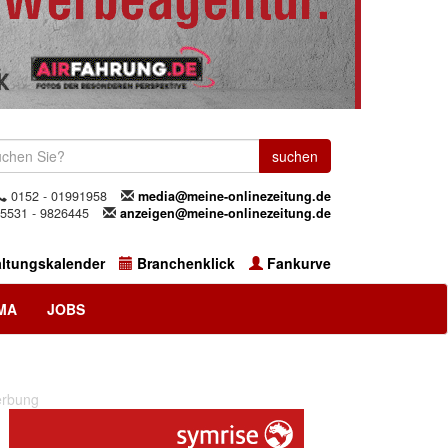
0152 - 01991958
media@meine-onlinezeitung.de
5531 - 9826445
anzeigen@meine-onlinezeitung.de
altungskalender
Branchenklick
Fankurve
MA
JOBS
rbung