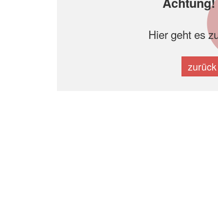
Achtung! 
Hier geht es z
zurück