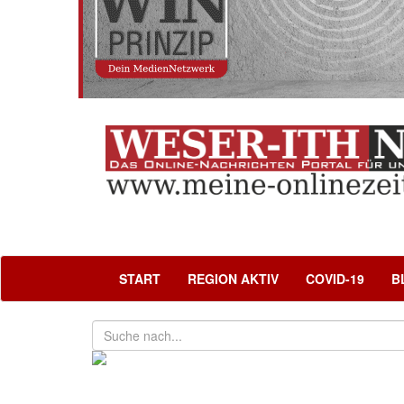
START
REGION AKTIV
COVID-19
B