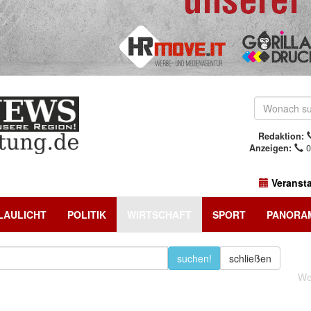
Redaktion:
Anzeigen:
0
Veranst
LAULICHT
POLITIK
WIRTSCHAFT
SPORT
PANORA
suchen!
schließen
We