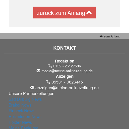
zurück zum Anfang
zum Anfang
KONTAKT
Redaktion
0152 - 25127536
media@meine-onlinezeitung.de
Anzeigen
05531 - 9826445
anzeigen@meine-onlinezeitung.de
Unsere Partnerzeitungen
Bad Driburg News
Brakel News
Einbeck News
Holzminden News
Höxter News
Meine Fankurve